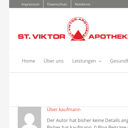
Zum
Impressum
Datenschutz
Notdienst
Inhalt
springen
Home
Über uns
Leistungen
Gesund
Über
kaufmann
Der Autor hat bisher keine Details a
Bisher hat kaufmann, 0 Blog Beiträge