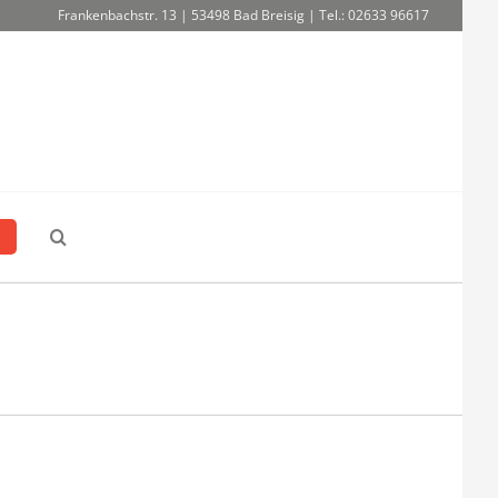
Frankenbachstr. 13 | 53498 Bad Breisig | Tel.: 02633 96617