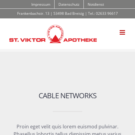
Zum
Impressum
Datenschutz
Notdienst
Inhalt
Frankenbachstr. 13 | 53498 Bad Breisig | Tel.: 02633 96617
springen
CABLE NETWORKS
Proin eget velit quis lorem euismod pulvinar.
Phasellus lobortis tellus dignissim metus varius