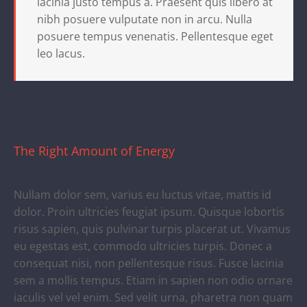
lacinia justo tempus a. Praesent quis libero at
nibh posuere vulputate non in arcu. Nulla
posuere tempus venenatis. Pellentesque eget
leo lacus.
The Right Amount of Energy
Nullam dolor sem, varius eu luctus vitae, mattis id
dolor. Proin ultricies feugiat ipsum. Quisque lobortis
risus sapien, quis pulvinar turpis placerat ut. Vivamus
eu egestas est, commodo ultricies turpis. Donec a
consequat nisi, non pellentesque risus. Fusce lacinia
sem a mollis tempus. Etiam in sapien non odio ornare
iaculis vel vel enim. Sed velit urna, pharetra non quam