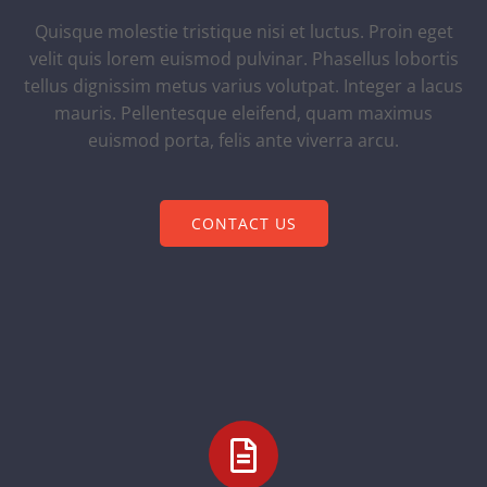
Quisque molestie tristique nisi et luctus. Proin eget
velit quis lorem euismod pulvinar. Phasellus lobortis
tellus dignissim metus varius volutpat. Integer a lacus
mauris. Pellentesque eleifend, quam maximus
euismod porta, felis ante viverra arcu.
CONTACT US