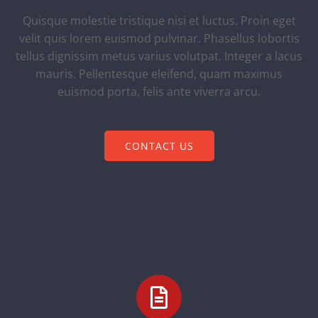
Quisque molestie tristique nisi et luctus. Proin eget
velit quis lorem euismod pulvinar. Phasellus lobortis
tellus dignissim metus varius volutpat. Integer a lacus
mauris. Pellentesque eleifend, quam maximus
euismod porta, felis ante viverra arcu.
CONTACT US