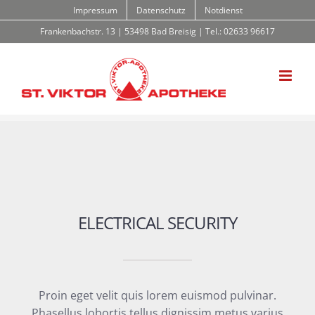
Zum
Impressum
Datenschutz
Notdienst
Inhalt
Frankenbachstr. 13 | 53498 Bad Breisig | Tel.: 02633 96617
springen
ELECTRICAL SECURITY
Proin eget velit quis lorem euismod pulvinar.
Phasellus lobortis tellus dignissim metus varius