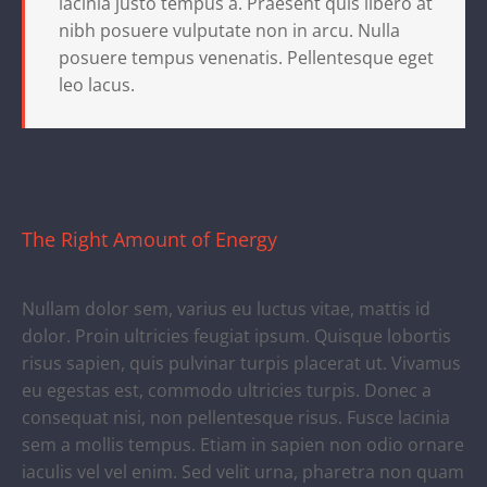
lacinia justo tempus a. Praesent quis libero at
nibh posuere vulputate non in arcu. Nulla
posuere tempus venenatis. Pellentesque eget
leo lacus.
The Right Amount of Energy
Nullam dolor sem, varius eu luctus vitae, mattis id
dolor. Proin ultricies feugiat ipsum. Quisque lobortis
risus sapien, quis pulvinar turpis placerat ut. Vivamus
eu egestas est, commodo ultricies turpis. Donec a
consequat nisi, non pellentesque risus. Fusce lacinia
sem a mollis tempus. Etiam in sapien non odio ornare
iaculis vel vel enim. Sed velit urna, pharetra non quam